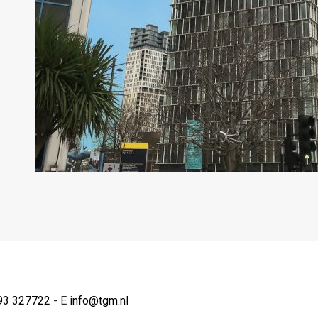
93 327722
- E
info@tgm.nl