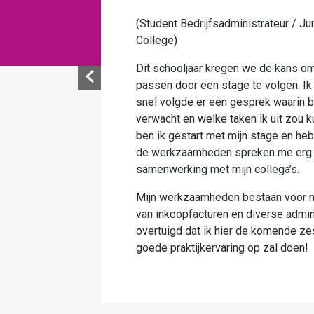
nt accountant – Summa
(Student Finance and C
Afgelopen schooljaar h
ok in de praktijk toe te
bleek een schot in de 
ct gekomen met TGM, al
sfeer op de werkvloer, 
 wat er van mij werd
de bedrijven waar ik hi
 binnen TGM. Inmiddels
Als stagiaire bij TGM k
 naar mijn zin! Niet alleen
jou nieuwe) werkzaamhe
 de werksfeer en de
hoofdopdracht het opst
2018. Naast mijn hoofdop
en van de bank, verwerken
werkzaamheden uitgevo
delingen. Ik ben ervan
kijken bij Peter Raap, 
rm veel zal leren en een
Voor mij was mijn stage
voor mij als persoon en
stagezoekende student 
mij een heel andere kijk