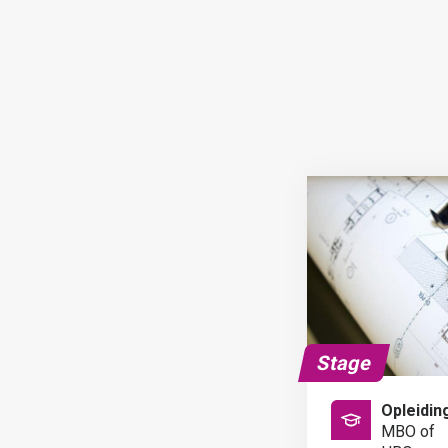
Stage
Opleidin
MBO of