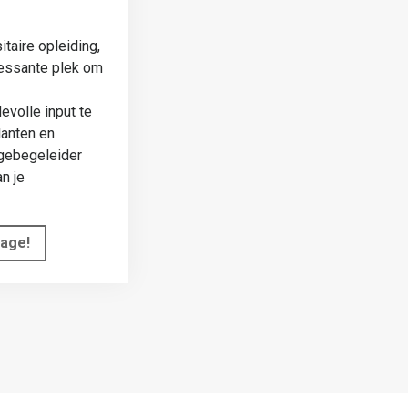
itaire opleiding,
ressante plek om
evolle input te
lanten en
agebegeleider
n je
tage!