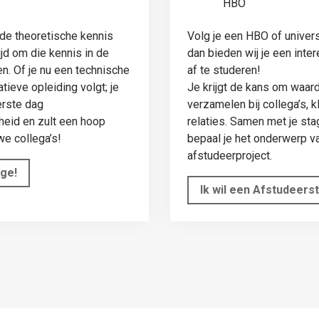
HBO
 de theoretische kennis
Volg je een HBO of univers
ijd om die kennis in de
dan bieden wij je een inte
en. Of je nu een technische
af te studeren!
tieve opleiding volgt; je
Je krijgt de kans om waard
erste dag
verzamelen bij collega’s, k
heid en zult een hoop
relaties. Samen met je st
we collega’s!
bepaal je het onderwerp va
afstudeerproject.
age!
Ik wil een Afstudeers