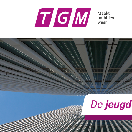
De
jeug