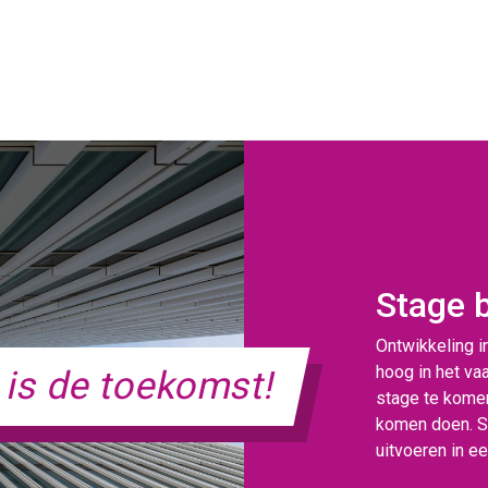
Stage 
Ontwikkeling i
hoog in het va
d
is de toekomst!
stage te komen
komen doen. S
uitvoeren in 