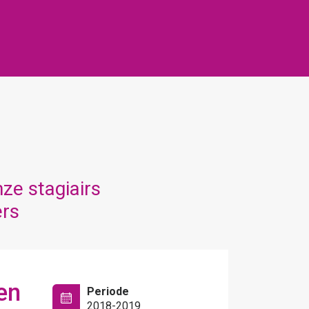
ze stagiairs
ers
mmassen
Periode
2017