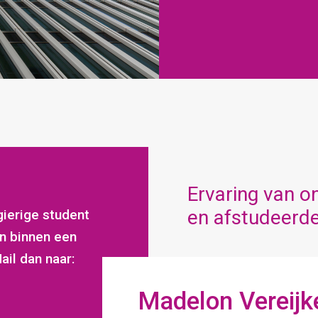
Ervaring van on
en afstudeerd
rgierige student
en binnen een
il dan naar:
Rick Tho
Periode
2018-2019