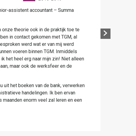
ontrol - Zuyd Hogeschool )
eb ik mijn meeloopstage mogen doen bij TGM, het
roos. Niet alleen qua werkzaamheden maar ook qua
deze is heel open en persoonlijk, heel anders dan bij
ervoor stage heb gelopen.
rijg je voldoende ruimte om kennis te maken met (voor
den binnen je vakgebied, zo was mijn
ellen van de verschillende kostenbudgetten voor
dracht heb ik natuurlijk nog tal van andere ‘kleinere’
erd gedurende mijn stage. Ook heb ik mee kunnen
de CFO van TGM.
 bij TGM een geweldige ervaring en een verrijking
 young professional. Ik zou jou, als gemotiveerde,
TGM zeker aan kunnen raden als stageplek, het gaf
 op het bedrijfsleven.