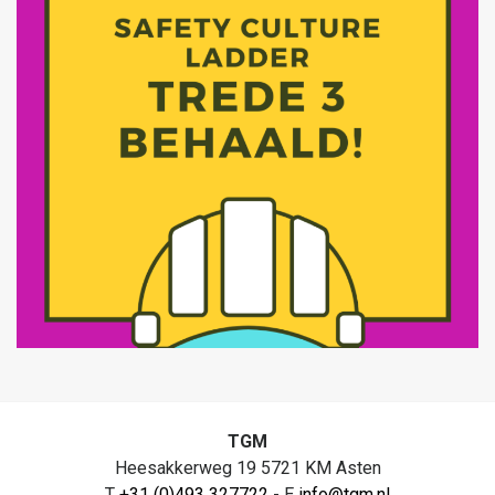
TGM
Heesakkerweg 19 5721 KM Asten
T
+31 (0)493 327722
- E
info@tgm.nl