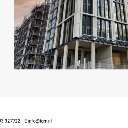
93 327722
- E
info@tgm.nl