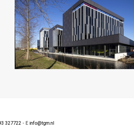
93 327722
- E
info@tgm.nl