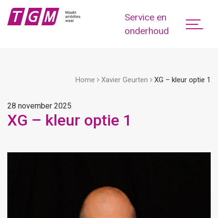
Service en
onderhoud
Home
Xavier Geurten
XG – kleur optie 1
28 november 2025
XG – kleur optie 1