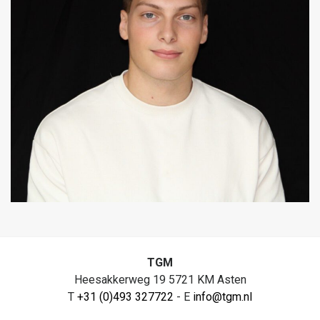
TGM
Heesakkerweg 19 5721 KM Asten
T
+31 (0)493 327722
- E
info@tgm.nl