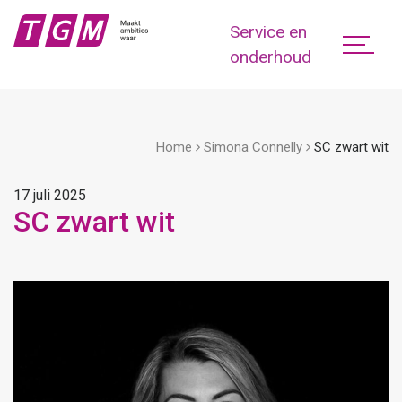
Service en
onderhoud
Home
Simona Connelly
SC zwart wit
17 juli 2025
SC zwart wit