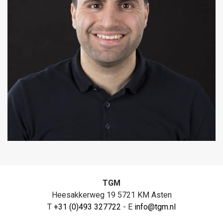
TGM
Heesakkerweg 19 5721 KM Asten
T
+31 (0)493 327722
- E
info@tgm.nl