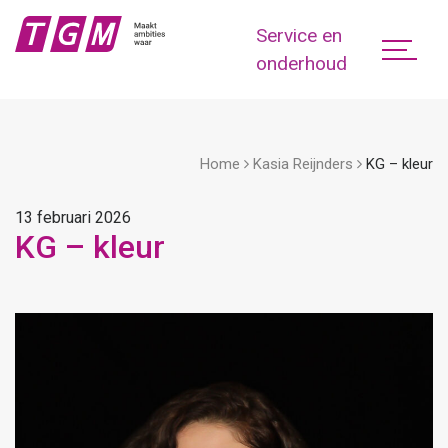
Service en
onderhoud
Home
Kasia Reijnders
KG – kleur
13 februari 2026
KG – kleur