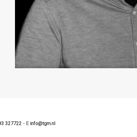
93 327722
- E
info@tgm.nl