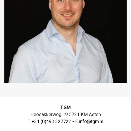
TGM
Heesakkerweg 19 5721 KM Asten
T
+31 (0)493 327722
- E
info@tgm.nl