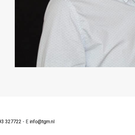
93 327722
- E
info@tgm.nl